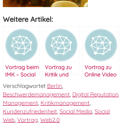
Weitere Artikel:
Vortrag beim
Vortrag zu
Vortrag zu
IMK – Social
Kritik und
Online Video
Media und
viralen
Marketing
Verschlagwortet
Berlin
,
Digital
Effekten am
auf dem 9.
Beschwerdemanagement
,
Digital Reputation
Reputation
06.07
Twittwoch
Management
,
Kritikmanagement
,
Management
Berlin
Kundenzufriedenheit
,
Social Media
,
Social
Web
,
Vortrag
,
Web2.0