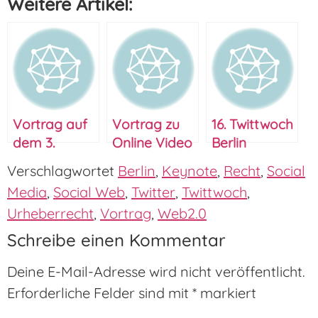
Weitere Artikel:
Vortrag auf
Vortrag zu
16. Twittwoch
dem 3.
Online Video
Berlin
Twittwoch
Marketing
Verschlagwortet
Berlin
,
Keynote
,
Recht
,
Social
Berlin
auf dem 9.
Media
,
Social Web
,
Twitter
,
Twittwoch
,
Twittwoch
Urheberrecht
,
Vortrag
,
Web2.0
Berlin
Schreibe einen Kommentar
Deine E-Mail-Adresse wird nicht veröffentlicht.
Erforderliche Felder sind mit
*
markiert