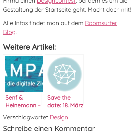
Firma einen
Designcontest
, bei dem es um die
Gestaltung der Startseite geht. Macht doch mit!
Alle Infos findet man auf dem
Roomsurfer
Blog
.
Weitere Artikel:
Senf &
Save the
Heinemann –
date: 18. März
reCampaign
bis 20. März
Verschlagwortet
Design
2014 –
2011 –
Schreibe einen Kommentar
Multichannel
Startup