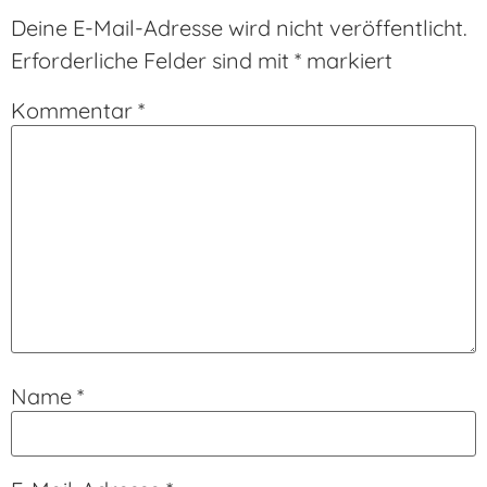
Tracking und
Camp Berlin
Deine E-Mail-Adresse wird nicht veröffentlicht.
Analyse
Erforderliche Felder sind mit
*
markiert
Kommentar
*
Name
*